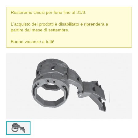
MISURE TAPPARELLE
Resteremo chiusi per ferie fino al 31/8.
DIAMETRO DI ARROTOLAMENTO
L'acquisto dei prodotti è disabilitato e riprenderà a
partire dal mese di settembre.
TAPPARELLA IN PVC
Buone vacanze a tutti!
TAPPARELLA IN ALLUMINIO
TAPPARELLA IN ACCIAIO
TAPPARELLA IN PVC-ALLUMINIO (DUERO)
TIPI DI MANOVRA
COLORI TAPPARELLE