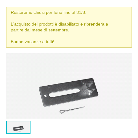
MISURE TAPPARELLE
Resteremo chiusi per ferie fino al 31/8.
DIAMETRO DI ARROTOLAMENTO
L'acquisto dei prodotti è disabilitato e riprenderà a
partire dal mese di settembre.
TAPPARELLA IN PVC
Buone vacanze a tutti!
TAPPARELLA IN ALLUMINIO
TAPPARELLA IN ACCIAIO
TAPPARELLA IN PVC-ALLUMINIO (DUERO)
TIPI DI MANOVRA
COLORI TAPPARELLE