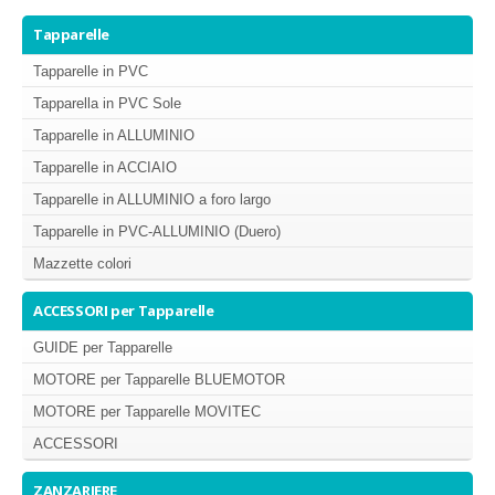
MISURE TAPPARELLE
Tapparelle
DIAMETRO DI ARROTOLAMENTO
Tapparelle in PVC
Tapparella in PVC Sole
TAPPARELLA IN PVC
Tapparelle in ALLUMINIO
TAPPARELLA IN ALLUMINIO
Tapparelle in ACCIAIO
TAPPARELLA IN ACCIAIO
Tapparelle in ALLUMINIO a foro largo
TAPPARELLA IN PVC-ALLUMINIO (DUERO)
Tapparelle in PVC-ALLUMINIO (Duero)
Mazzette colori
TIPI DI MANOVRA
ACCESSORI per Tapparelle
COLORI TAPPARELLE
GUIDE per Tapparelle
MOTORE per Tapparelle BLUEMOTOR
MOTORE per Tapparelle MOVITEC
ACCESSORI
ZANZARIERE